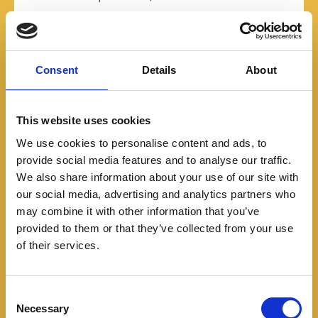
¿Qué opinas del rediseñado Mitsubishi Xpander
Cross? ¿Llevarías a 7 pasajeros en este vehículo?
Consent
Details
About
Escribe en los comentarios.
Mitsubishi Colombia
,
Mitsubishi Motorysa
,
Mitsubishi
This website uses cookies
Xpander
,
Mitsubishi Xpander Cross
,
Motorysa Colombia
,
Salón
del Automóvil Bogotá 2023
We use cookies to personalise content and ads, to
provide social media features and to analyse our traffic.
COMPARTIR
We also share information about your use of our site with
Facebook
Twitter
Pinterest
our social media, advertising and analytics partners who
may combine it with other information that you’ve
LinkedIn
provided to them or that they’ve collected from your use
of their services.
Navegación
C
Volkswagen trae el Polo GTS a Colombia
Necessary
o