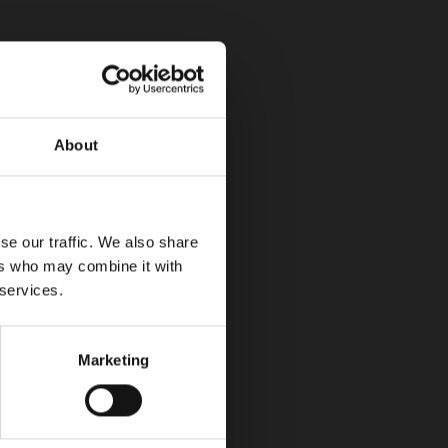
About
el A3 en Colombia con su versión Sportback
se our traffic. We also share
ers who may combine it with
 services.
Toyota gana las 24 horas dd Le Mans 2026
Marketing
06/14/2026