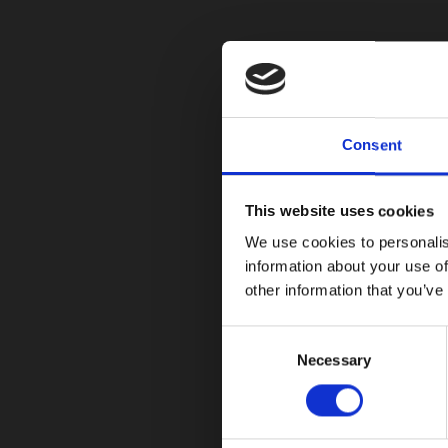
COMPARTIR
Facebook
Twitter
Pinterest
Consent
Navegación
Campeones en NASCAR y MotoGP
de
This website uses cookies
We use cookies to personalis
ENTRADAS RELACIONADAS
entradas
information about your use of
other information that you’ve
Daniel Fernández completa el Red Bull
C
Romaniacs 2026 con una destacada
Necessary
o
remontada tras una dura caída
n
s
08/03/2026
e