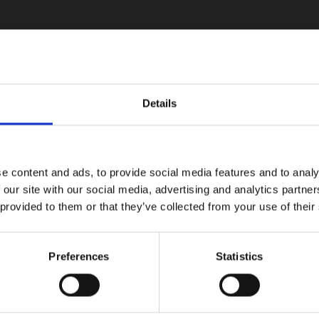
LinkedIn
Details
Audi amplía la gama d
e content and ads, to provide social media features and to analy
 our site with our social media, advertising and analytics partn
 provided to them or that they’ve collected from your use of their
Daniel Fernández protagoniza una
remontada épica en el Red Bull Romaniacs
Preferences
Statistics
2026 tras dos fuertes caídas
07/30/2026