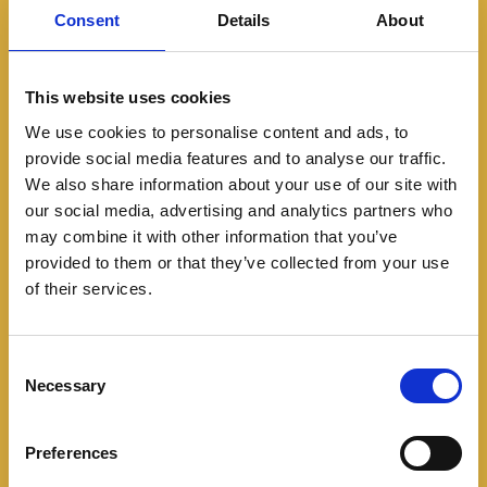
La gestión inteligente del flujo energético permite
Consent
Details
About
configurar cuánta carga se entrega a dispositivos
externos. Si el nivel de autonomía baja, el sistema
desconecta automáticamente los puertos para
This website uses cookies
priorizar la movilidad, garantizando que el usuario
We use cookies to personalise content and ads, to
pueda llegar a su destino. Este balance entre
provide social media features and to analyse our traffic.
rendimiento y seguridad refleja el enfoque de
We also share information about your use of our site with
our social media, advertising and analytics partners who
ingeniería de la marca hacia una movilidad más
may combine it with other information that you’ve
autónoma y eficiente.
provided to them or that they’ve collected from your use
of their services.
C
Necessary
La Geely Riddara incorpora un conjunto de
o
asistencias a la conducción de nivel 2 que
n
s
contribuyen a una operación más segura y confiable.
Preferences
e
Estos sistemas trabajan en conjunto con la gestión