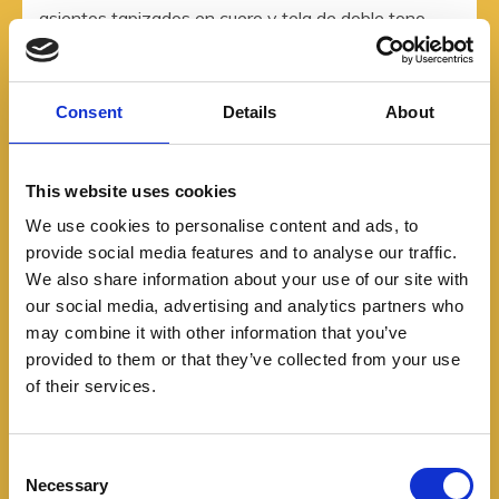
asientos tapizados en cuero y tela de doble tono,
además del techo corredizo eléctrico. Conserva
algunas características destacables del Bronco Sport
como las superficies impermeables, la mesa auxiliar,
Consent
Details
About
el portón trasero con luz de proyección, apertura
desde la luneta trasera y el curioso destapador.
This website uses cookies
We use cookies to personalise content and ads, to
provide social media features and to analyse our traffic.
We also share information about your use of our site with
our social media, advertising and analytics partners who
may combine it with other information that you’ve
provided to them or that they’ve collected from your use
of their services.
C
Necessary
o