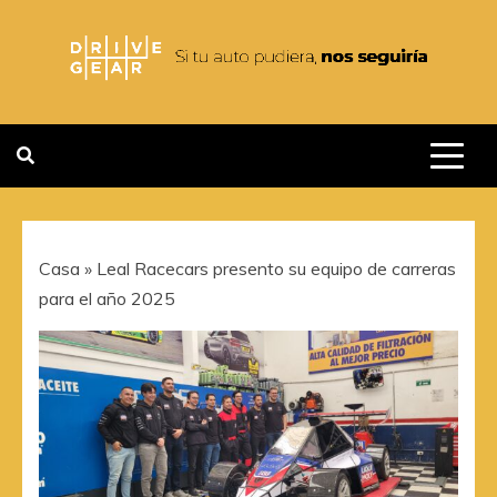
Saltar
al
contenido
DRIVEGEAR
SI TU AUTO PUDIERA NOS
SEGUIRIA
Casa
»
Leal Racecars presento su equipo de carreras
para el año 2025