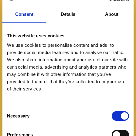
Consent
Details
About
El LR02 espera ver la verde en ventas también en el
mercado colombiano e internacional con sus
actuaciones en el automovilismo local y proyecta su
This website uses cookies
venta en el mercado internacional por un valor
We use cookies to personalise content and ads, to
cercano a los $62.000 USD.
provide social media features and to analyse our traffic.
We also share information about your use of our site with
our social media, advertising and analytics partners who
may combine it with other information that you’ve
provided to them or that they’ve collected from your use
of their services.
C
Necessary
o
n
s
Preferences