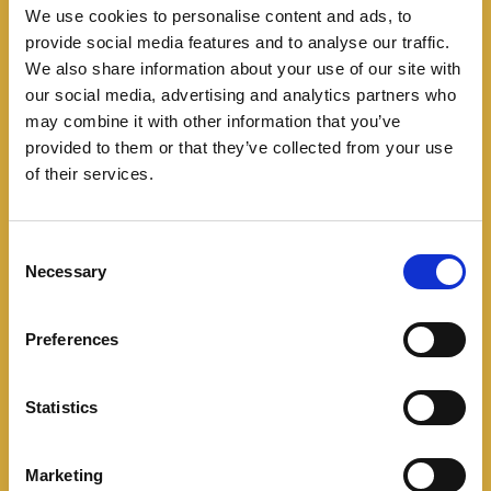
We use cookies to personalise content and ads, to
provide social media features and to analyse our traffic.
We also share information about your use of our site with
our social media, advertising and analytics partners who
may combine it with other information that you’ve
provided to them or that they’ve collected from your use
of their services.
C
Necessary
o
n
s
Preferences
Con Sistemas Avanzados de Asistencia a la
e
Conducción (ADAS), como el frenado autónomo de
n
emergencia, el asistente de mantenimiento de carril
t
Statistics
S
activo y el conmutador automático de luces altas, el
e
Fastback Limited promueve una conducción más
Marketing
l