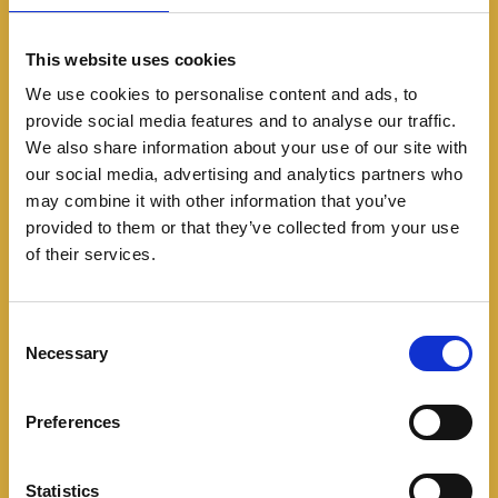
This website uses cookies
We use cookies to personalise content and ads, to
provide social media features and to analyse our traffic.
We also share information about your use of our site with
our social media, advertising and analytics partners who
may combine it with other information that you’ve
provided to them or that they’ve collected from your use
of their services.
C
Está equipado con una pantalla táctil de 10” con
Necessary
o
sistema Pivi Pro, conexión a Android Auto y Apple
n
CarPlay, sistema de sonido Meridian con 11
s
Preferences
parlantes, climatizador automático de doble zona,
e
n
asientos tapizados en cuero, sillas delanteras
t
Statistics
calefactables y regulables eléctricamente con