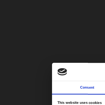
Consent
Cesvi Colombia
,
Fasecolda
,
Premios Via
This website uses cookies