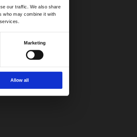
se our traffic. We also share
ers who may combine it with
 services.
Marketing
Resultados: Gran Premio de Baréin 2024
Allow all
CUPRA inaugura su primer Garage en
Pereira y fortalece su expansión en
Colombia
07/29/2026