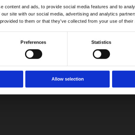
e content and ads, to provide social media features and to analy
 our site with our social media, advertising and analytics partn
LinkedIn
 provided to them or that they’ve collected from your use of their
Preferences
Statistics
Allow selection
Volvo Cars Colombia amplía el
#RetoIluminaColombia 2.0 para llevar
energía solar a comunidades rurales
07/29/2026