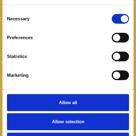
C
Necessary
o
n
s
Preferences
e
n
t
Statistics
S
e
Marketing
l
e
c
t
Allow all
F2R
,
F2R Medellín
,
Feria de las 2 Ruedas Colombia
,
Medellín
i
o
COMPARTIR
Allow selection
n
Facebook
Twitter
Pinterest