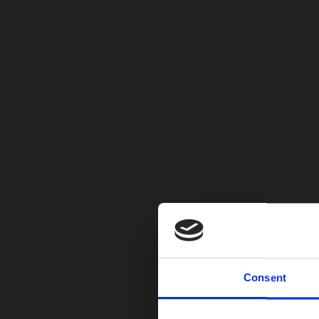
Para este año se espera la renovacio completa d
Los servicios tecnicos se haran en la sede de
Los horarios de atención en la vitrina de MINI
Consent
MINI Chia
,
Mini Colombia
,
mini cooper chia