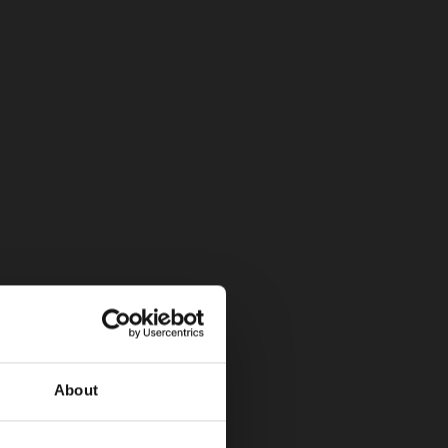
s del Cooper y el Countryman.
oUTLET, Bodega 4; en el norte de Bogotá.
ngos de 11am a 5pm.
About