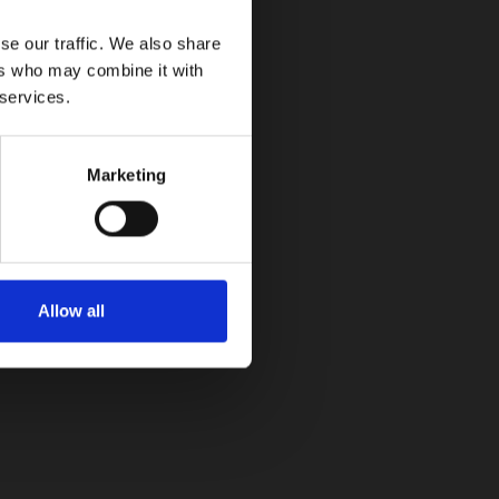
se our traffic. We also share
ers who may combine it with
 services.
Marketing
zda que no sabias que llegaron a Colombia
Allow all
Circuito Pony Malta llevará a Barranquilla
los monoplazas de Juan Pablo y Sebastián
Montoya junto a una exhibición histórica
del automovilismo