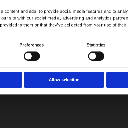
e content and ads, to provide social media features and to analy
 our site with our social media, advertising and analytics partn
LinkedIn
 provided to them or that they’ve collected from your use of their
Preferences
Statistics
ombia
Los 5 Ma
Allow selection
BYD Yuan Up DM-i llega a Colombia: hasta
1.100 km de autonomía y tecnología Súper
Híbrida Enchufable
08/05/2026