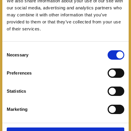
We also share information about your use of our site with
our social media, advertising and analytics partners who
may combine it with other information that you’ve
provided to them or that they’ve collected from your use
of their services.
C
Necessary
o
n
s
Preferences
El servicio posventa de Nissan está presente en 27
e
ciudades, con 38 talleres de mecánica, 24 talleres de
n
colisión, 41 mostradores de repuestos; también
t
Statistics
S
cuentan con el apoyo de los 25 almacenes Todo
e
Partes. Por último, hay 8 carro talleres disponibles en
Marketing
l
las ciudades de Bogotá y sus municipios cercanos,
e
Tunja, Villavicencio, Barranquilla, Valledupar, Ibagué y
c
Medellín.