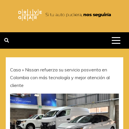
Saltar
al
contenido
DRIVEGEAR
SI TU AUTO PUDIERA NOS
SEGUIRIA
Casa
»
Nissan refuerza su servicio posventa en
Colombia con más tecnología y mejor atención al
cliente