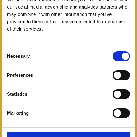
ballestas. También conserva el esquema delantero
our social media, advertising and analytics partners who
tipo McPherson en el eje delantero, los frenos de
may combine it with other information that you’ve
provided to them or that they’ve collected from your use
disco delante y tambores detrás.
of their services.
C
Necessary
o
n
s
Preferences
e
n
t
Statistics
S
e
Marketing
l
e
c