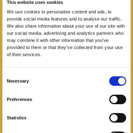
This website uses cookies
We use cookies to personalise content and ads, to
provide social media features and to analyse our traffic.
We also share information about your use of our site with
Navegación
Llega al país la Bronze Collection del Range
our social media, advertising and analytics partners who
Rover Evoque
may combine it with other information that you’ve
de
provided to them or that they’ve collected from your use
of their services.
entradas
DriveGear 360: Range Rover Sport
C
Necessary
o
ENTRADAS RELACIONADAS
n
s
Preferences
e
n
t
Statistics
S
e