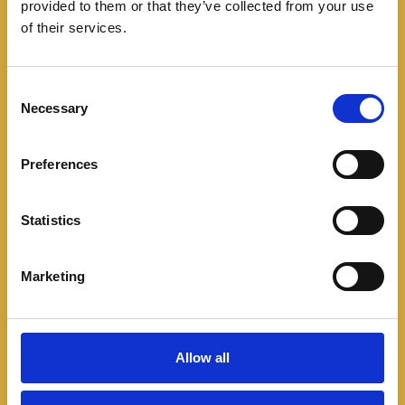
provided to them or that they’ve collected from your use
of their services.
C
Necessary
o
n
s
Preferences
e
n
t
Statistics
S
e
Marketing
l
e
c
t
Allow all
F1
,
Formula 1
,
Fórmula 1 en Español
,
George Russell
,
Lewis
i
Hamilton
,
Mercedes AMG F1
,
Oscar Piastri
,
Spa Francorchamps
o
2024