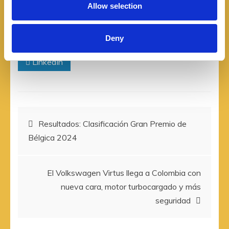
Allow selection
n
COMPARTIR
Deny
Facebook
Twitter
Pinterest
LinkedIn
Navegación
Resultados: Clasificación Gran Premio de
Bélgica 2024
de
entradas
El Volkswagen Virtus llega a Colombia con
nueva cara, motor turbocargado y más
seguridad