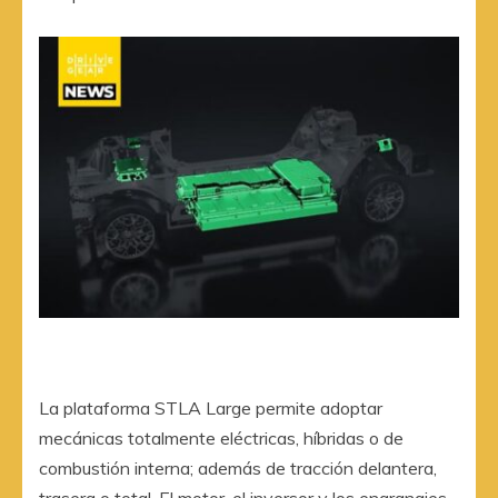
La plataforma STLA Large permite adoptar
mecánicas totalmente eléctricas, híbridas o de
combustión interna; además de tracción delantera,
trasera o total. El motor, el inversor y los engranajes