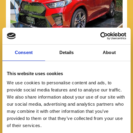
Consent
Details
About
Lanzamientos
El nuevo BMW X2 llega a
This website uses cookies
Colombia en su versión
We use cookies to personalise content and ads, to
eléctrica iX2 con una
provide social media features and to analyse our traffic.
We also share information about your use of our site with
nueva silueta fastback
our social media, advertising and analytics partners who
may combine it with other information that you’ve
03/20/2024
provided to them or that they’ve collected from your use
of their services.
La segunda generación del X2 ya está en el país en