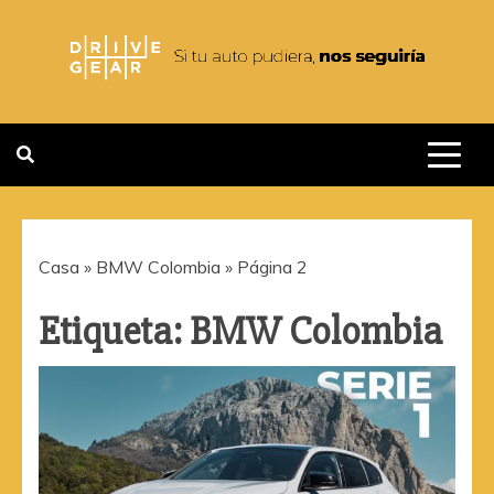
Saltar
al
contenido
DRIVEGEAR
SI TU AUTO PUDIERA NOS
SEGUIRIA
Casa
»
BMW Colombia
»
Página 2
Etiqueta:
BMW Colombia