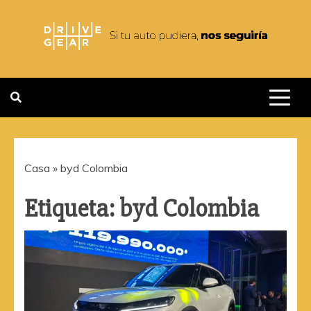
Saltar
al
contenido
DRIVEGEAR
SI TU AUTO PUDIERA NOS
SEGUIRIA
Casa
»
byd Colombia
Etiqueta:
byd Colombia