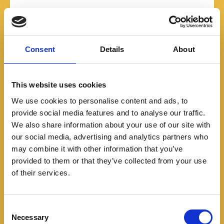
Consent
Details
About
This website uses cookies
We use cookies to personalise content and ads, to
provide social media features and to analyse our traffic.
We also share information about your use of our site with
our social media, advertising and analytics partners who
may combine it with other information that you’ve
provided to them or that they’ve collected from your use
Featured
of their services.
BYD: así funciona la
integración vertical que
C
Necessary
o