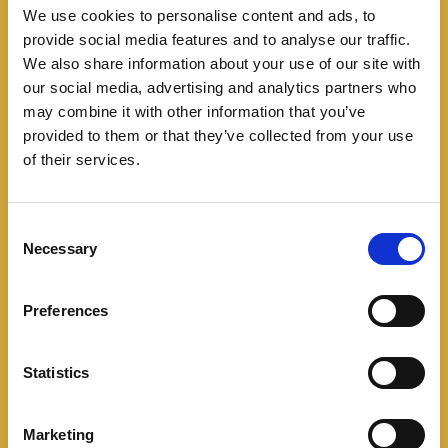
We use cookies to personalise content and ads, to
* Alerta y freno de tráfico cruzado trasero
provide social media features and to analyse our traffic.
(RCTA/RCTB)
We also share information about your use of our site with
* Alerta de colisión trasera (RCW)
our social media, advertising and analytics partners who
* Control inteligente de límite de velocidad (ISLC)
may combine it with other information that you’ve
Incluye 6 airbags, control de estabilidad, alarma de
provided to them or that they’ve collected from your use
cinturones y anclajes ISOFIX.
of their services.
Conectividad y tecnología
C
Necessary
o
La SUV incorpora un ecosistema tecnológico
n
enfocado en experiencia de usuario:
s
Preferences
e
* Sistema inteligente BYD
n
* Rotación eléctrica de pantalla
t
Statistics
S
* 6 parlantes
e
* Volante multifuncional tipo D ajustable
Marketing
l