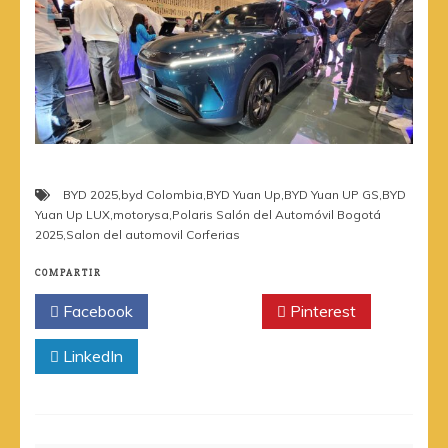
BYD 2025
,
byd Colombia
,
BYD Yuan Up
,
BYD Yuan UP GS
,
BYD
Yuan Up LUX
,
motorysa
,
Polaris Salón del Automóvil Bogotá
2025
,
Salon del automovil Corferias
COMPARTIR
Facebook
Twitter
Pinterest
LinkedIn