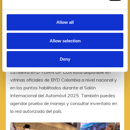
* Puertos USB A & C delanteros y traseros
e
* Sensor de lluvia y advertencia de puerta abierta
c
(DOW)
t
Allow all
i
Precio en Colombia
o
Allow selection
n
Precio de lanzamiento: $114.990.000 COP
Deny
La nueva BYD YUAN UP LUX está disponible en
vitrinas oficiales de BYD Colombia a nivel nacional y
en los puntos habilitados durante el Salón
Internacional del Automóvil 2025. También puedes
agendar prueba de manejo y consultar inventario en
la red autorizada del país.