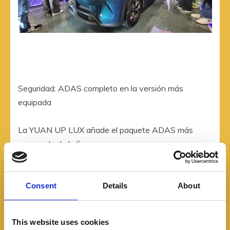
Seguridad: ADAS completo en la versión más
equipada
La YUAN UP LUX añade el paquete ADAS más
avanzado de la línea:
* Asistencia de frenado de emergencia (AEB)
* Control crucero adaptativo (ACC) e inteligente
Consent
Details
About
(ICC)
* Detección de punto ciego (BSD)
This website uses cookies
* Reconocimiento de señales de tránsito (TSR)