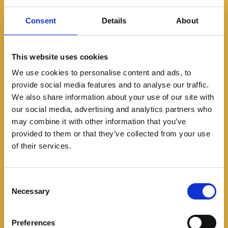
Consent
Details
About
This website uses cookies
We use cookies to personalise content and ads, to
provide social media features and to analyse our traffic.
We also share information about your use of our site with
Noticias
our social media, advertising and analytics partners who
Chevrolet demuestra que
may combine it with other information that you’ve
provided to them or that they’ve collected from your use
el Equinox EV es un
of their services.
excelente vehículo
C
eléctrico
Necessary
o
n
10/16/2024
s
Preferences