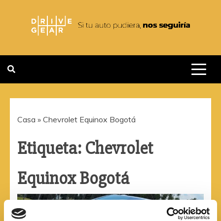
Saltar
al
contenido
DRIVEGEAR
SI TU AUTO PUDIERA NOS
SEGUIRIA
Casa
»
Chevrolet Equinox Bogotá
Etiqueta:
Chevrolet
Equinox Bogotá