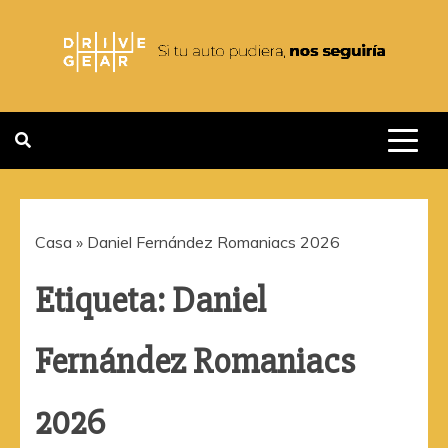
Saltar
al
contenido
DRIVEGEAR
SI TU AUTO PUDIERA NOS
SEGUIRIA
Casa
»
Daniel Fernández Romaniacs 2026
Etiqueta:
Daniel
Fernández Romaniacs
2026