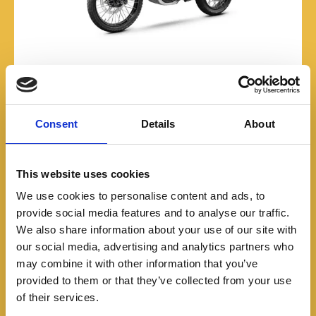
“Volver a Romaniacs representa un reto enorme,
tanto física como mentalmente. Es una carrera que
Consent
Details
About
exige preparación absoluta y justamente eso es lo
que más me motiva. Poder regresar después del
podio de 2025 es algo muy especial”, afirmó el piloto
This website uses cookies
colombiano.
We use cookies to personalise content and ads, to
provide social media features and to analyse our traffic.
La carrera deportiva de Daniel Fernández está
We also share information about your use of our site with
marcada por participaciones en algunos de los
our social media, advertising and analytics partners who
eventos más prestigiosos y exigentes del
may combine it with other information that you’ve
motociclismo mundial. Entre ellos destacan la Pikes
provided to them or that they’ve collected from your use
Peak International Hill Climb, donde fue el primer y
of their services.