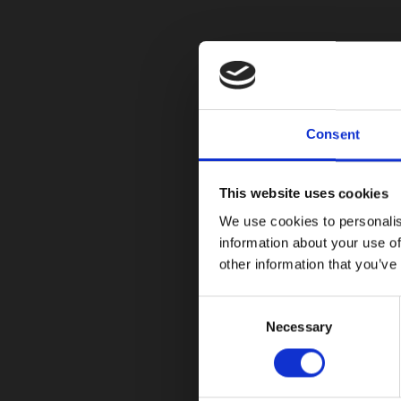
Astara acelera su camin
09/21/2025
Astara publicó su “Reporte de Sostenibilidad 20
Consent
Leer más
This website uses cookies
We use cookies to personalis
information about your use of
other information that you’ve
Lanzamientos
C
Llega a Colombia el nue
Necessary
o
n
09/19/2025
s
e