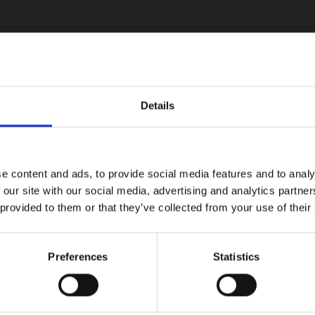
o hacia el Net Zero 2045
24”, en el que destaca una reducción del 18 % de emisiones de
Details
e content and ads, to provide social media features and to analy
 our site with our social media, advertising and analytics partn
 provided to them or that they’ve collected from your use of their
vo Peugeot 408 en versión Allur
Preferences
Statistics