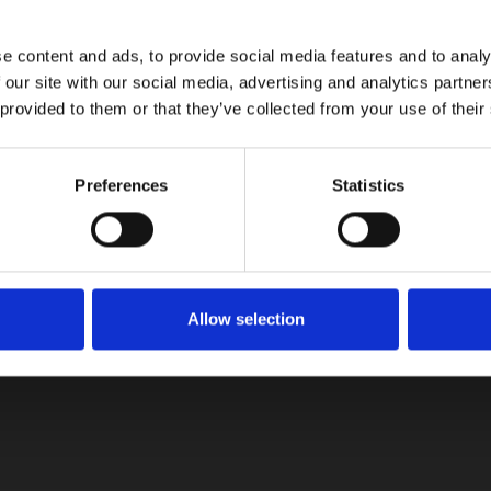
dio Ambiente Grupo Astara
e content and ads, to provide social media features and to analy
 our site with our social media, advertising and analytics partn
LinkedIn
 provided to them or that they’ve collected from your use of their
Preferences
Statistics
 autos eléctricos
BYD Song Plus 
Allow selection
BYD Yuan Up DM-i llega a Colombia: hasta
1.100 km de autonomía y tecnología Súper
Híbrida Enchufable