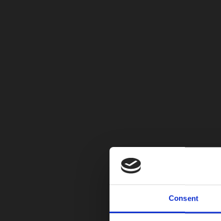
Impacto social
En América Latina lideró proyectos como “Visión
inclusión laboral en Chile. En Colombia impulsó e
Compromiso ESG
Astara completó su primera evaluación de doble m
Además, no registró incidentes confirmados de 
Con metas intermedias de reducción del 42% de 
Astara se posiciona como un actor global en la mo
Consent