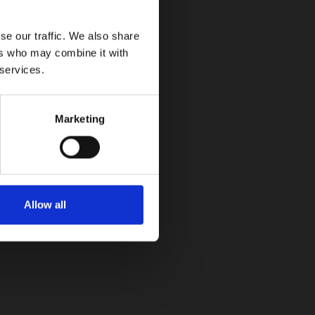
se our traffic. We also share
ers who may combine it with
 services.
Marketing
2025: híbrida enchufable o 100% eléctrica
Allow all
Circuito Pony Malta llevará a Barranquilla
los monoplazas de Juan Pablo y Sebastián
Montoya junto a una exhibición histórica