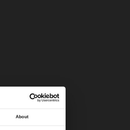
atuita en zonas vulnerables, y programas de
 en comunidades lideradas por mujeres.
bleciendo 11 prioridades estratégicas ESG.
s de alcance 3 para 2035.
About