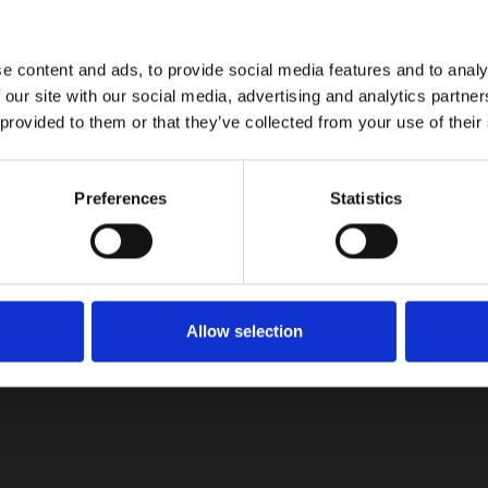
or automotor, cuando a través de su empresa Distribuidora Nissa
e content and ads, to provide social media features and to analy
 our site with our social media, advertising and analytics partn
 provided to them or that they’ve collected from your use of their
Preferences
Statistics
Allow selection
tualizaciones!
on las últimas noticias, reseñas y consejos del mundo automotriz