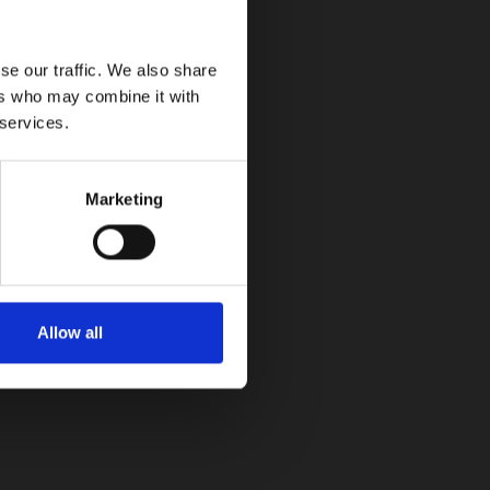
n (Dinissan) importaron la Nissan Patrol desde
se our traffic. We also share
ers who may combine it with
 services.
Marketing
Allow all
.