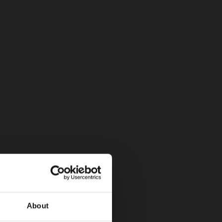
icas)
About