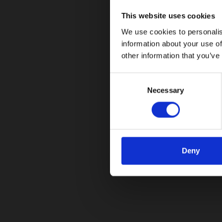
06/18/2024
This website uses cookies
Este grupo empresarial lleva 65 años en el sect
We use cookies to personalis
Japón
information about your use of
other information that you’ve
Leer más
C
Necessary
o
n
s
e
n
t
Deny
S
e
¡No te pierdas nuestras ac
l
e
Suscríbete a nuestro boletín y mantente al día c
c
t