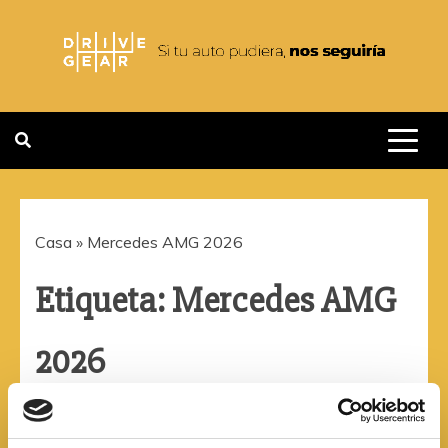
Saltar
al
contenido
DRIVEGEAR
SI TU AUTO PUDIERA NOS
SEGUIRIA
Casa
»
Mercedes AMG 2026
Etiqueta:
Mercedes AMG
2026