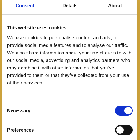
Consent
Details
About
This website uses cookies
We use cookies to personalise content and ads, to
provide social media features and to analyse our traffic.
We also share information about your use of our site with
our social media, advertising and analytics partners who
may combine it with other information that you’ve
provided to them or that they’ve collected from your use
Especiales
Noticias
of their services.
Llego el nuevo Mercedes-
AMG GT 4-Door Coupé
C
Necessary
o
05/20/2026
n
s
El primer AMG eléctrico desarrollado desde cero
Preferences
e
sobre la nueva plataforma AMG.EA, ha llegado y su