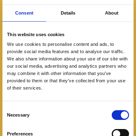
Consent
Details
About
This website uses cookies
We use cookies to personalise content and ads, to
provide social media features and to analyse our traffic.
Featured
We also share information about your use of our site with
El nuevo MG 3 incorpora
our social media, advertising and analytics partners who
may combine it with other information that you’ve
mecánica híbrida potente
provided to them or that they’ve collected from your use
of their services.
y versátil
03/28/2024
C
Necessary
o
Ha sido presentado el MG 3, la segunda generación
n
del hatchback subcompacto de la marca sino-
s
Preferences
británica que pasa a tener mecánica híbrida