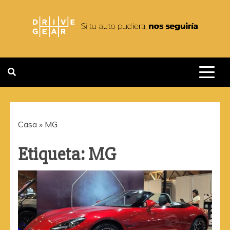
Saltar
al
contenido
DRIVEGEAR
SI TU AUTO PUDIERA NOS
SEGUIRIA
Casa
»
MG
Etiqueta:
MG