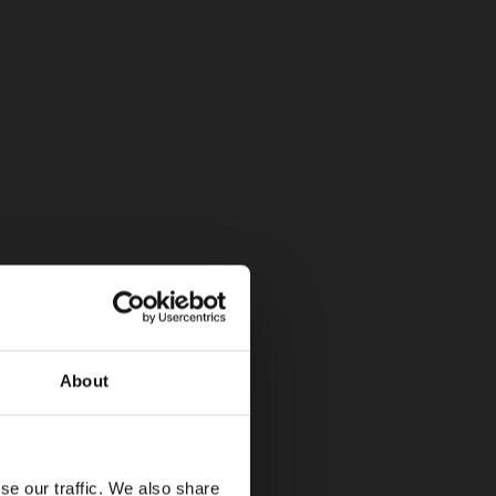
dientes, monitor de presión de llantas, freno de
omo de emergencia, asistente de mantenimiento
eñales de velocidad. Gracias a este equipamiento
l flotante y un maletero de 448 litros.
About
se our traffic. We also share