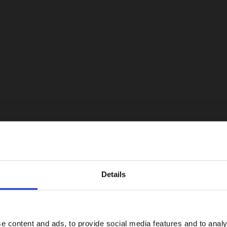
EBD, control de estabilidad (ESP), asistente de arranque en pen
a de visión 360°, sensores delanteros y traseros, freno autón
de punto ciego, alerta de tráfico cruzado trasero y detector de s
 Euro NCAP.
tos y volante multifunción tapizados en Ecocuero, consola centra
Details
e content and ads, to provide social media features and to analy