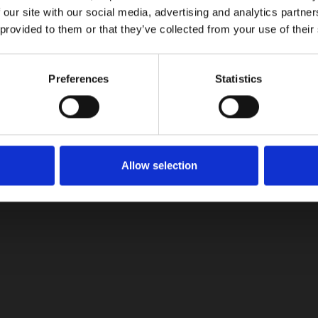
 our site with our social media, advertising and analytics partn
e CarPlay, 6 parlantes, cargador inalámbrico, climatizador auto
 provided to them or that they’ve collected from your use of their
gulable eléctricamente, faros halógenos con luz diurna LED, vidri
Preferences
Statistics
recio de $179’900.000 COP. La batería tiene una garantía de 7
Allow selection
o.
 Garage
LinkedIn