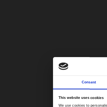
En seguridad equipa 6 airbags, frenos con ABS y 
parqueo eléctrico con función Auto-Hold, cámar
en el carril, control crucero adaptativo, sensor 
obtuvo 5 estrellas en las pruebas de choque de
Por dentro presenta un panel digital de 7”, asien
Consent
This website uses cookies
We use cookies to personalis