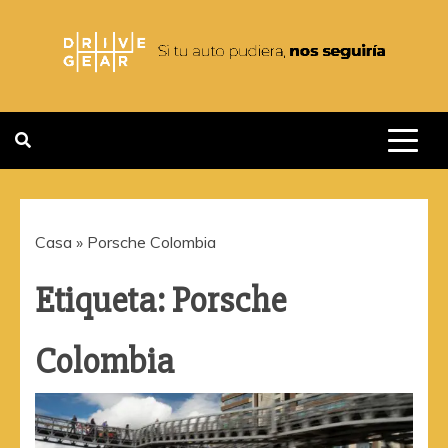
Saltar
al
contenido
DRIVEGEAR
SI TU AUTO PUDIERA NOS
SEGUIRIA
Casa
»
Porsche Colombia
Etiqueta:
Porsche
Colombia