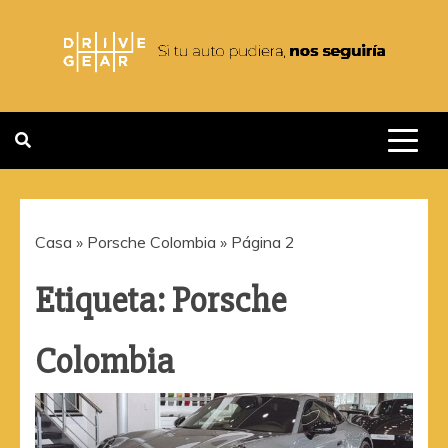
Saltar
al
contenido
DRIVEGEAR
SI TU AUTO PUDIERA NOS
SEGUIRIA
Casa
»
Porsche Colombia
»
Página 2
Etiqueta:
Porsche
Colombia