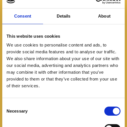
Consent
Details
About
This website uses cookies
Lanzamientos
We use cookies to personalise content and ads, to
El Porsche Taycan llega
provide social media features and to analyse our traffic.
We also share information about your use of our site with
renovado a Colombia con
our social media, advertising and analytics partners who
may combine it with other information that you’ve
más potencia y retoques
provided to them or that they’ve collected from your use
estéticos
of their services.
08/31/2024
C
Necessary
El auto deportivo eléctrico de la marca alemana llega
o
n
actualizado al país con carrocería Sedán y Cross
s