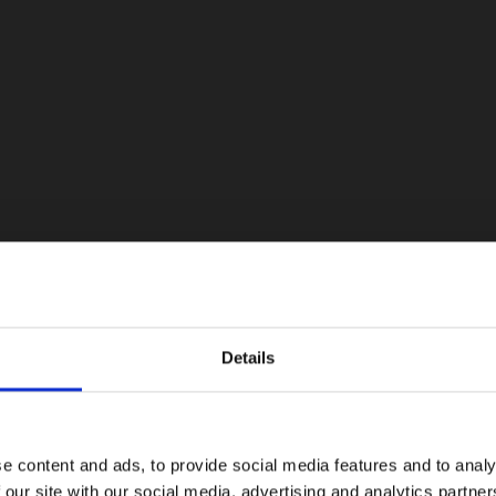
a 320 kW para pasar del 10 al 80% en solo 18 minutos. Trae b
áticos. Podrá contar con el Porsche Active Ride que contrarre
Details
e content and ads, to provide social media features and to analy
 our site with our social media, advertising and analytics partn