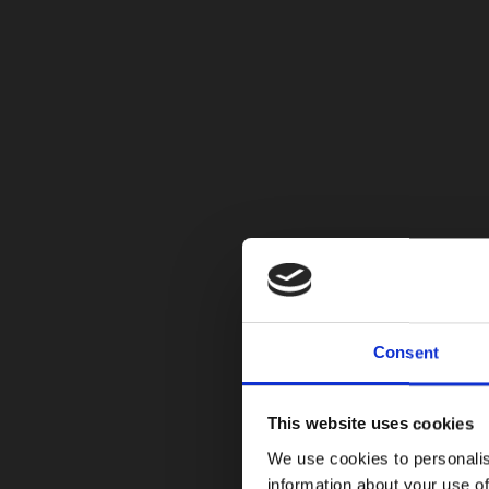
800V, puede cargar con corriente contínua hast
Tiene amortiguadores adaptativos y muelles neum
Precios iniciales:
– Taycan: $135.900 USD.
– Taycan 4 Cross Turismo: $152.900 USD.
Consent
– Taycan 4S: $162.000 USD.
– Taycan 4S Cross Turismo: $169.200 USD.
This website uses cookies
– Taycan Turbo: $223.000 USD.
We use cookies to personalis
– Taycan Turbo Cross Turismo: $224.600 USD.
information about your use of