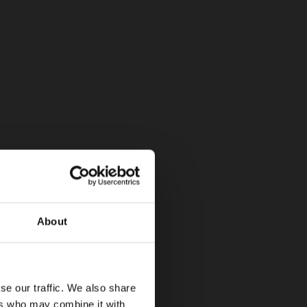
omba de calor y conector Tipo 1/CCS1.
sta el balanceo y cabeceo del vehículo.
About
se our traffic. We also share
ers who may combine it with