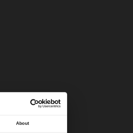
icas)
Bee
About