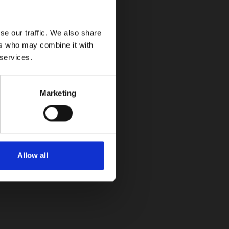
nología moderna y capacidades enfocadas en
se our traffic. We also share
ers who may combine it with
 services.
Marketing
Allow all
.