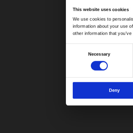
05/21/2026
This website uses cookies
RAM busca revivir el segmento “Muscle Truck” c
We use cookies to personalis
desempeño
information about your use of
other information that you’ve
Leer más
C
Necessary
o
n
s
e
n
t
Deny
S
e
¡No te pierdas nuestras ac
l
e
Suscríbete a nuestro boletín y mantente al día c
c
t