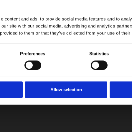
on la familia de la Rumble Bee, que combina potencia V8, tec
e content and ads, to provide social media features and to analy
 our site with our social media, advertising and analytics partn
 provided to them or that they’ve collected from your use of their
Preferences
Statistics
Allow selection
tualizaciones!
on las últimas noticias, reseñas y consejos del mundo automotriz