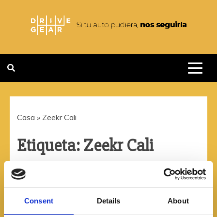
Saltar
al
contenido
DRIVEGEAR
SI TU AUTO PUDIERA NOS
SEGUIRIA
Casa
»
Zeekr Cali
Etiqueta:
Zeekr Cali
Consent
Details
About