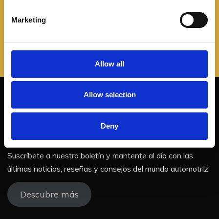
S
e
Marketing
l
e
c
t
Allow all
i
o
Allow selection
n
¡No te pierdas nuestras
Deny
actualizaciones!
Suscríbete a nuestro boletín y mantente al día con las
últimas noticias, reseñas y consejos del mundo automotriz.
Descubre más