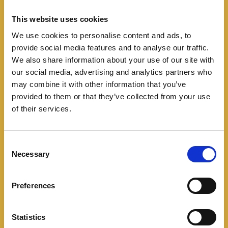
This website uses cookies
We use cookies to personalise content and ads, to
provide social media features and to analyse our traffic.
We also share information about your use of our site with
Mercado Colombiano
our social media, advertising and analytics partners who
may combine it with other information that you’ve
Zeekr llega al Jardín Plaza
provided to them or that they’ve collected from your use
of their services.
de Cali, Valle del Cauca
04/09/2025
C
Necessary
o
En los últimos años, los centros comerciales han
n
evolucionado más allá de ser simples espacios de
s
Preferences
compra. Hoy, también son verdaderos hubs de
e
experiencia donde
n
t
Statistics
Leer más