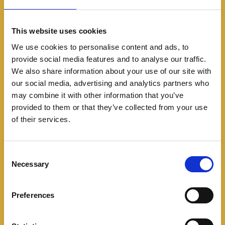
El Zeekr 001, un SUV de lujo que combina diseño
sofisticado con alto rendimiento. Cuenta con tracción
integral inteligente y gran autonomía, y se encuentra
This website uses cookies
en tres versiones: Sport RWD, con 272 HP y 343
We use cookies to personalise content and ads, to
Nm de torque, acelerando de 0 a 100 km/h en 7.2
provide social media features and to analyse our traffic.
We also share information about your use of our site with
segundos; Premium AWD y Flagship AWD, ambas
our social media, advertising and analytics partners who
con 544 HP y 686 Nm de torque, logrando 0 a 100
may combine it with other information that you’ve
km/h en solo 3.8 segundos. Todas incorporan una
provided to them or that they’ve collected from your use
batería de 100 kWh, con autonomías entre 580 y
of their services.
620 km (WLTP) y carga rápida del 80% en menos
de 40 minutos.
C
Necessary
o
n
s
El diseño de los vehículos Zeekr es obra de Stefan
Preferences
e
Sielaff, vicepresidente de Diseño Global en Geely
n
Auto Group y referente en la industria automotriz de