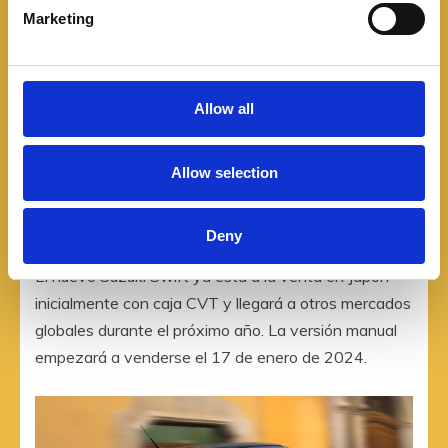
e
Marketing
l
e
c
t
Allow all
i
o
Allow selection
n
Deny
El nuevo Suzuki Swift ya está a la venta en Japón
inicialmente con caja CVT y llegará a otros mercados
globales durante el próximo año. La versión manual
empezará a venderse el 17 de enero de 2024.