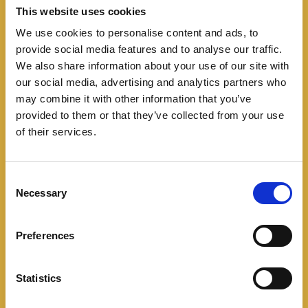
This website uses cookies
We use cookies to personalise content and ads, to
provide social media features and to analyse our traffic.
We also share information about your use of our site with
our social media, advertising and analytics partners who
may combine it with other information that you’ve
provided to them or that they’ve collected from your use
of their services.
C
Mantiene la plataforma HEARTECH, la suspensión
Necessary
o
delantera tipo McPherson y la trasera con barra de
n
torsión, además de los frenos traseros de tambor.
s
Preferences
e
n
t
Statistics
S