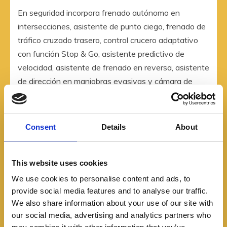
En seguridad incorpora frenado autónomo en
intersecciones, asistente de punto ciego, frenado de
tráfico cruzado trasero, control crucero adaptativo
con función Stop & Go, asistente predictivo de
velocidad, asistente de frenado en reversa, asistente
de dirección en maniobras evasivas y cámara de
visión 360°.
Por dentro trae una nueva pantalla táctil de 13.2”
Consent
Details
About
con sistema SYNC 4 y los mandos del aire
acondicionado, cuyo lugar ahora es ocupado por los
controles de audio. En las versiones ST-Line podrá
This website uses cookies
contar con asientos tapizados en cuero y costuras
We use cookies to personalise content and ads, to
rojas.
provide social media features and to analyse our traffic.
We also share information about your use of our site with
our social media, advertising and analytics partners who
Podrá equipar un panel digital de 12.3”, conexión