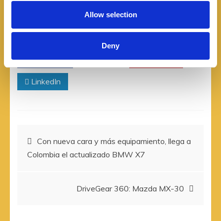
o
Allow selection
n
COMPARTIR
Deny
Facebook
Twitter
Pinterest
LinkedIn
Navegación
Con nueva cara y más equipamiento, llega a
Colombia el actualizado BMW X7
de
entradas
DriveGear 360: Mazda MX-30