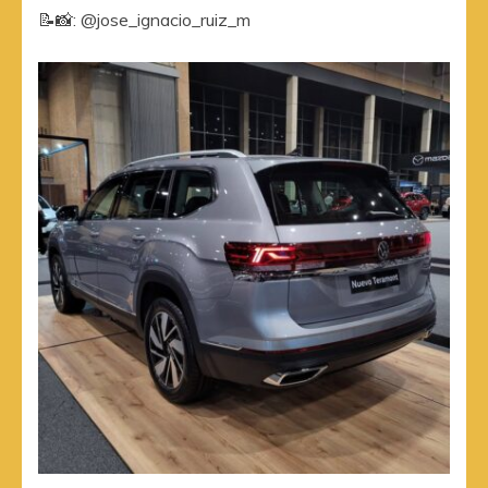
📝📸: @jose_ignacio_ruiz_m