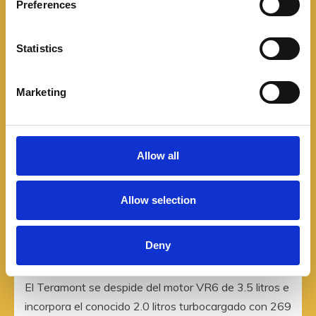
Preferences
e
n
t
Statistics
S
e
Marketing
l
e
c
t
Allow all
i
o
Allow selection
n
Deny
El Teramont se despide del motor VR6 de 3.5 litros e
incorpora el conocido 2.0 litros turbocargado con 269