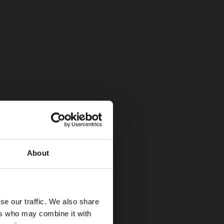
About
se our traffic. We also share
ers who may combine it with
tina, la llegada de la Transit City