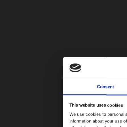
* Empresas de mantenimiento y rep
* Flotas municipales
* Concesionarias de servicios públic
* Contratistas
* Transporte refrigerado
Consent
Ford Pro busca ampliar las opciones 
This website uses cookies
We use cookies to personalis
information about your use of
De acuerdo con Guillermo Lastra, dire