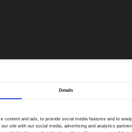
araciones
os
Details
eléctricas
e content and ads, to provide social media features and to analy
 our site with our social media, advertising and analytics partn
ctor de Vehículos Comerciales de Ford América La