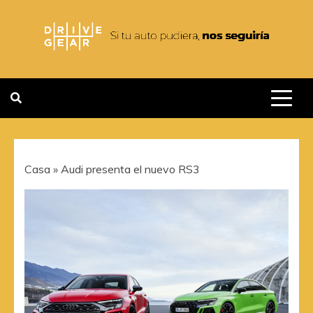
Saltar
al
contenido
DRIVEGEAR
SI TU AUTO PUDIERA NOS
SEGUIRIA
Casa
»
Audi presenta el nuevo RS3