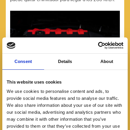
Consent
Details
About
This website uses cookies
We use cookies to personalise content and ads, to
provide social media features and to analyse our traffic.
Chasis: Construido sobre la plataforma MQB Evo, se
We also share information about your use of our site with
ha modificado el portabuje y se reforzaron el
our social media, advertising and analytics partners who
may combine it with other information that you’ve
subchasis, la barra estabilizadora, los casquillos del
provided to them or that they’ve collected from your use
triángulo inferior y los soportes de las ruedas