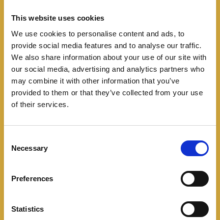
This website uses cookies
We use cookies to personalise content and ads, to
provide social media features and to analyse our traffic.
We also share information about your use of our site with
our social media, advertising and analytics partners who
may combine it with other information that you’ve
provided to them or that they’ve collected from your use
Incorpora una batería de Litio-NMC de 84 kWh que
of their services.
aumenta su autonomía de 528 a 582 km en ciclo
WLTP. Su tensión nominal es de 697 V. En corriente
alterna puede cargar hasta 11 kW, mientras que en
C
Necessary
contínua admite 350 kW para poder pasar del 10 al
o
n
80% en 18 minutos. Viene con conector Tipo
s
1/CCS1.
Preferences
e
n
t
Statistics