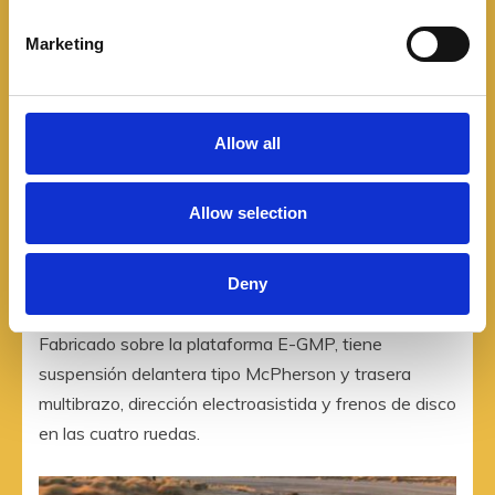
S
e
Marketing
l
e
c
t
Allow all
i
o
Allow selection
n
Deny
Fabricado sobre la plataforma E-GMP, tiene
suspensión delantera tipo McPherson y trasera
multibrazo, dirección electroasistida y frenos de disco
en las cuatro ruedas.