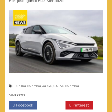
Por: José Igancii Ruiz Mendoza
Kia
,
Kia Colombia
,
kia ev6
,
KIA EV6 Colombia
COMPARTIR
Facebook
Twitter
Pinterest