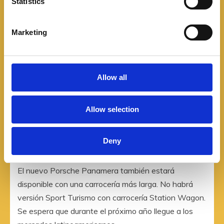
t
Statistics
S
e
Marketing
l
e
c
t
Allow all
i
o
Allow selection
n
Deny
El nuevo Porsche Panamera también estará
disponible con una carrocería más larga. No habrá
versión Sport Turismo con carrocería Station Wagon.
Se espera que durante el próximo año llegue a los