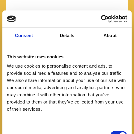
Mantiene el motor con 4 cilindros turbocargado de
1.5 litros que entrega 150 hp de potencia y 250 Nm
Consent
Details
About
de torque, unido a una caja de doble embrague de 7
velocidades y con tracción delantera. También podrá
contar con un motor turbodiesel de 2.0 litros con 150
This website uses cookies
hp que se puede unir a una caja manual de 6
We use cookies to personalise content and ads, to
velocidades.
provide social media features and to analyse our traffic.
We also share information about your use of our site with
our social media, advertising and analytics partners who
may combine it with other information that you’ve
provided to them or that they’ve collected from your use
of their services.
C