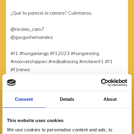
¿Qué te pareció la carrera? Cuéntanos.
@nicolas_caro7
@gusgushernandez
#f1 #hungariangp #f12023 #hungaroring
#maxverstappen #redbullracing #mclarenf1 #f1
#f1news
Consent
Details
About
This website uses cookies
We use cookies to personalise content and ads, to