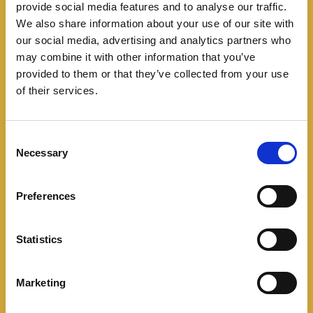
provide social media features and to analyse our traffic.
We also share information about your use of our site with
our social media, advertising and analytics partners who
may combine it with other information that you’ve
provided to them or that they’ve collected from your use
of their services.
C
Necessary
o
n
F1
,
F1 2023
,
Hungría GP
,
Max Verstappen
s
Preferences
COMPARTIR
e
n
Facebook
Twitter
Pinterest
t
Statistics
S
LinkedIn
e
Marketing
l
e