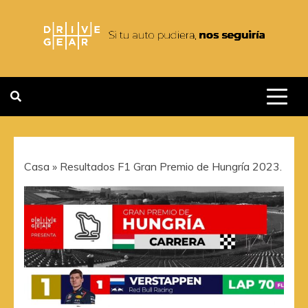
Saltar
al
contenido
DRIVEGEAR
SI TU AUTO PUDIERA NOS
SEGUIRIA
Casa
»
Resultados F1 Gran Premio de Hungría 2023.