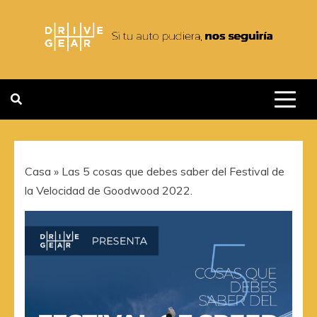
Saltar
al
contenido
DRIVEGEAR
SI TU AUTO PUDIERA NOS
SEGUIRIA
Casa
»
Las 5 cosas que debes saber del Festival de
la Velocidad de Goodwood 2022.