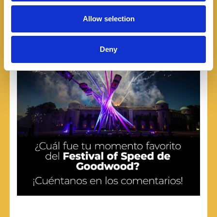
o
Allow selection
n
Deny