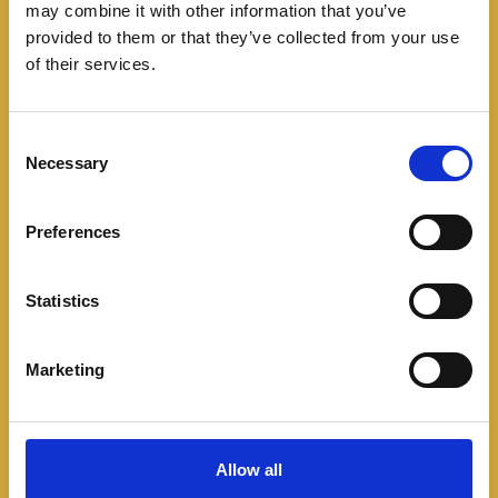
may combine it with other information that you’ve
provided to them or that they’ve collected from your use
of their services.
C
Necessary
o
n
s
Preferences
e
n
t
Statistics
S
e
Marketing
l
e
c
t
Allow all
i