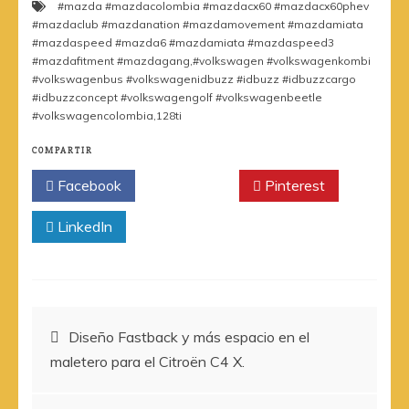
#mazda #mazdacolombia #mazdacx60 #mazdacx60phev
#mazdaclub #mazdanation #mazdamovement #mazdamiata
#mazdaspeed #mazda6 #mazdamiata #mazdaspeed3
#mazdafitment #mazdagang
,
#volkswagen #volkswagenkombi
#volkswagenbus #volkswagenidbuzz #idbuzz #idbuzzcargo
#idbuzzconcept #volkswagengolf #volkswagenbeetle
#volkswagencolombia
,
128ti
COMPARTIR
Facebook
Twitter
Pinterest
LinkedIn
Navegación
Diseño Fastback y más espacio en el
maletero para el Citroën C4 X.
de